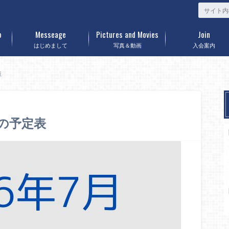
o
Messeage
Pictures and Movies
Join
はじめまして
写真＆動画
入会案内
表
会の予定表