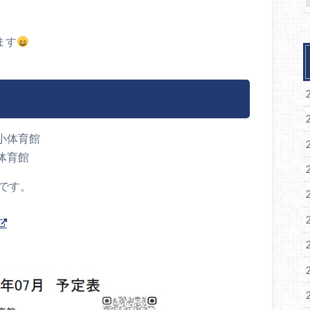
ます
山小体育館
小体育館
です。