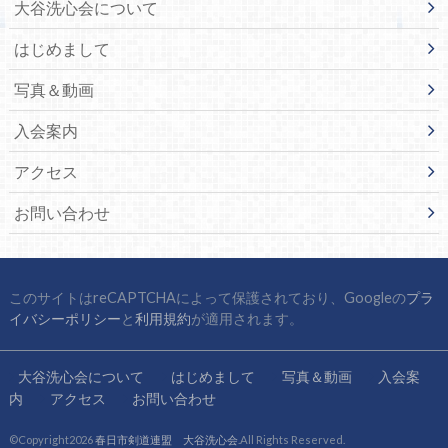
大谷洗心会について
はじめまして
写真＆動画
入会案内
アクセス
お問い合わせ
このサイトはreCAPTCHAによって保護されており、Googleの
プラ
イバシーポリシー
と
利用規約
が適用されます。
大谷洗心会について
はじめまして
写真＆動画
入会案
内
アクセス
お問い合わせ
©Copyright2026
春日市剣道連盟 大谷洗心会
.All Rights Reserved.